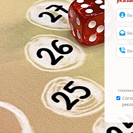
указа
Нажимая
Согл
рекл