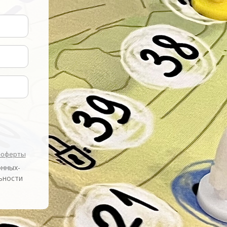
-оферты
онных-
ьности