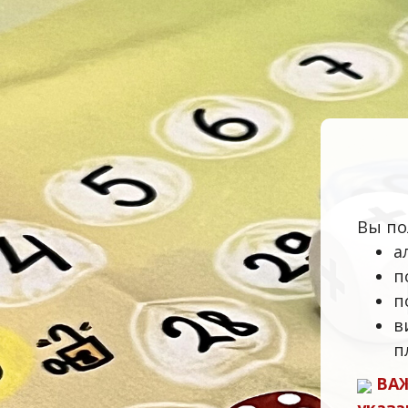
Вы по
а
п
п
в
п
ВАЖ